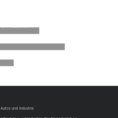
 KOMPRESSOREN
IBER VON
 Autos und Industrie.