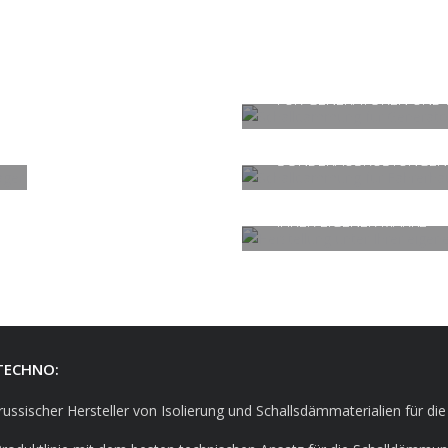
SCHALLDÄMMUNG
FÜR GENERATOREN UND
SCHALLDÄMMUNG
FÜR FAHRERHAUS, BETRE
SONDERAUSRÜSTUNGEN
HERSTELLUNG UNTER
IHRER EIGENER MARKE
TECHNO:
russischer Hersteller von Isolierung und Schallsdämmaterialien für die