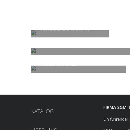
DIREKT VOM HERSTELLER
SCHALLDÄMMUNG
FÜR SCHIFFE UND JACHTEN
WÄRMEDÄMMUNG
DER BEHEIZTEN EINHEITEN UND ANLAGEN
ISOLIERUNG
FÜR ROHRLEITUNGEN UND
KONSTRUKTIONEN
FIRMA SGM-
KATALOG
Ein führender 