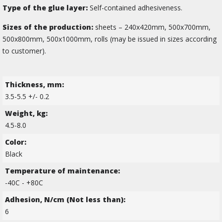
Type of the glue layer:
Self-contained adhesiveness.
Sizes of the production:
sheets – 240х420mm, 500х700mm,
500х800mm, 500х1000mm, rolls (may be issued in sizes according
to customer).
Thickness, mm:
3.5-5.5 +/- 0.2
Weight, kg:
4.5-8.0
Color:
Black
Temperature of maintenance:
-40C - +80С
Adhesion, N/cm (Not less than):
6