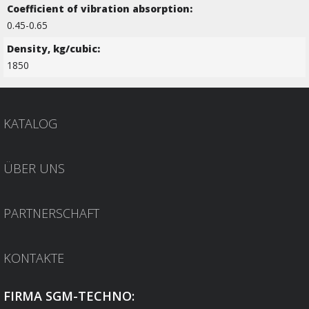
Coefficient of vibration absorption:
0.45-0.65
Density, kg/cubic:
1850
KATALOG
ÜBER UNS
PARTNERSCHAFT
KONTAKTE
FIRMA SGM-TECHNO: